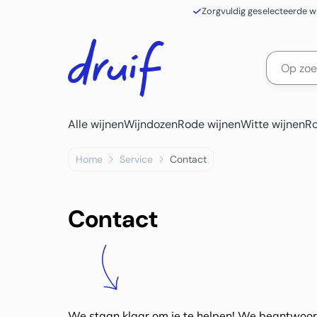
Zorgvuldig geselecteerde w
Alle wijnen
Wijndozen
Rode wijnen
Witte wijnen
Ro
Home
Service
Contact
Contact
We staan klaar om je te helpen! We beantwoord