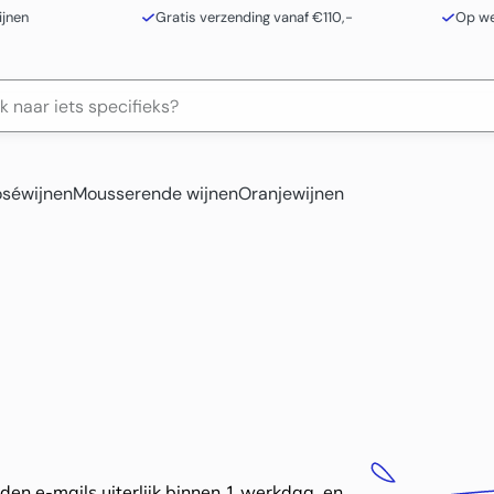
ijnen
Gratis verzending vanaf €110,-
Op we
séwijnen
Mousserende wijnen
Oranjewijnen
en e-mails uiterlijk binnen 1 werkdag, en