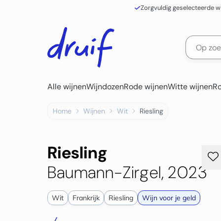
Zorgvuldig geselecteerde w
Alle wijnen
Wijndozen
Rode wijnen
Witte wijnen
Ro
Home
Wijnen
Wit
Riesling
Riesling
Baumann-Zirgel, 2023
Wit
Frankrijk
Riesling
Wijn voor je geld