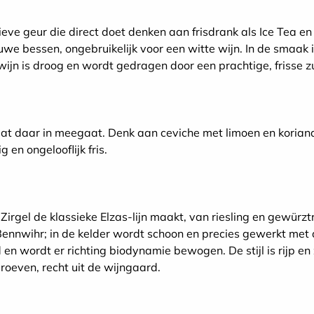
ve geur die direct doet denken aan frisdrank als Ice Tea en D
uwe bessen, ongebruikelijk voor een witte wijn. In de smaak is
ijn is droog en wordt gedragen door een prachtige, frisse zu
 dat daar in meegaat. Denk aan ceviche met limoen en korian
 en ongelooflijk fris.
irgel de klassieke Elzas-lijn maakt, van riesling en gewürz
nnwihr; in de kelder wordt schoon en precies gewerkt met du
en wordt er richting biodynamie bewogen. De stijl is rijp en 
roeven, recht uit de wijngaard.