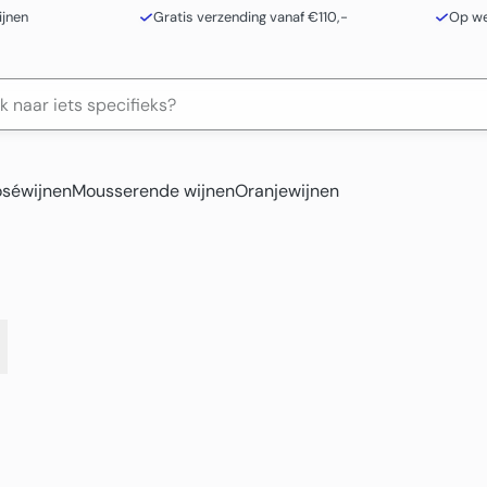
ijnen
Gratis verzending vanaf €110,-
Op we
séwijnen
Mousserende wijnen
Oranjewijnen