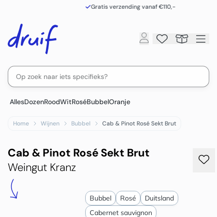
Gratis verzending vanaf €110,-
Alles
Dozen
Rood
Wit
Rosé
Bubbel
Oranje
Home
Wijnen
Bubbel
Cab & Pinot Rosé Sekt Brut
Cab & Pinot Rosé Sekt Brut
Weingut Kranz
Bubbel
Rosé
Duitsland
Cabernet sauvignon