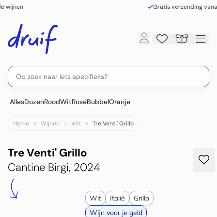
Gratis verzending vanaf €110,-
Alles
Dozen
Rood
Wit
Rosé
Bubbel
Oranje
Home
Wijnen
Wit
Tre Venti' Grillo
Tre Venti' Grillo
Cantine Birgi, 2024
Wit
Italië
Grillo
Wijn voor je geld